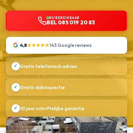
NU BEREIKBAAR
BEL 085 019 20 83
4,8
★★★★★
143 Google reviews
✓
Gratis telefonisch advies
✓
Gratis dakinspectie
✓
10 jaar schriftelijke garantie