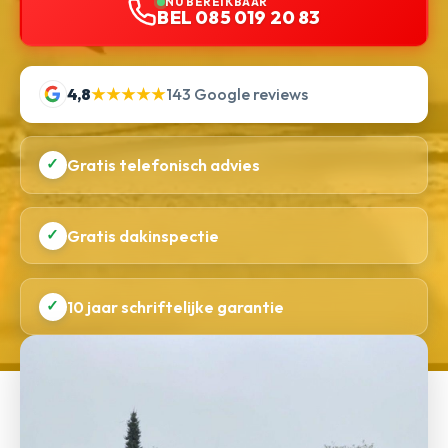
NU BEREIKBAAR
BEL 085 019 20 83
4,8
★★★★★
143 Google reviews
✓
Gratis telefonisch advies
✓
Gratis dakinspectie
✓
10 jaar schriftelijke garantie