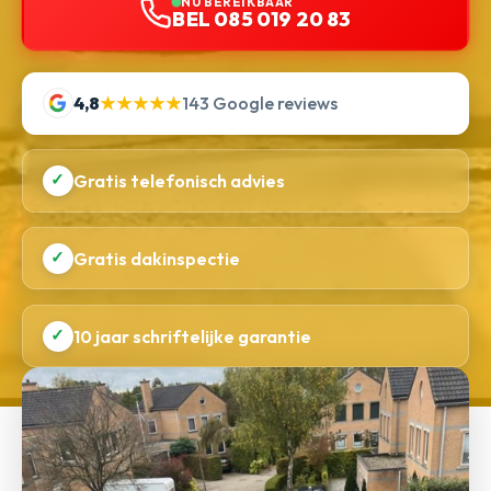
NU BEREIKBAAR
BEL 085 019 20 83
4,8
★★★★★
143 Google reviews
✓
Gratis telefonisch advies
✓
Gratis dakinspectie
✓
10 jaar schriftelijke garantie