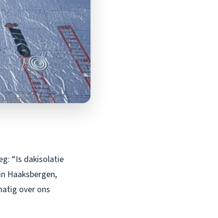
g: “Is dakisolatie
 in Haaksbergen,
matig over ons