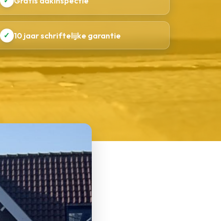
✓
Gratis dakinspectie
✓
10 jaar schriftelijke garantie