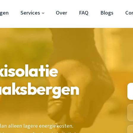
rgen
Services
Over
FAQ
Blogs
Co
isolatie
aaksbergen
an alleen lagere energiekosten.