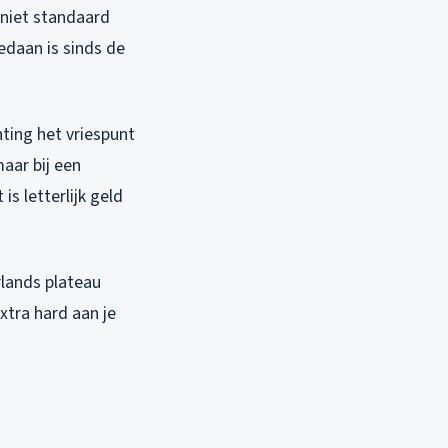
 niet standaard
edaan is sinds de
hting het vriespunt
maar bij een
s letterlijk geld
lands plateau
xtra hard aan je