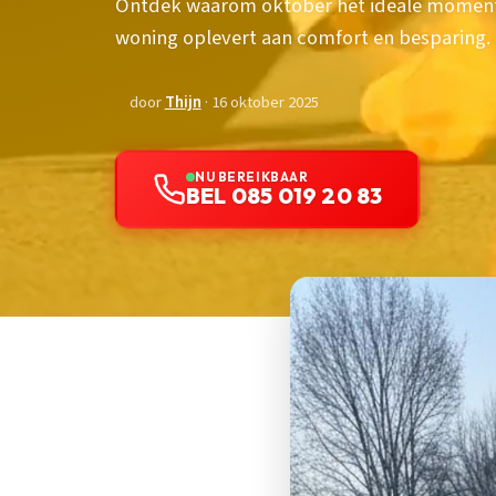
Ontdek waarom oktober het ideale moment i
woning oplevert aan comfort en besparing.
door
Thijn
· 16 oktober 2025
NU BEREIKBAAR
BEL 085 019 20 83