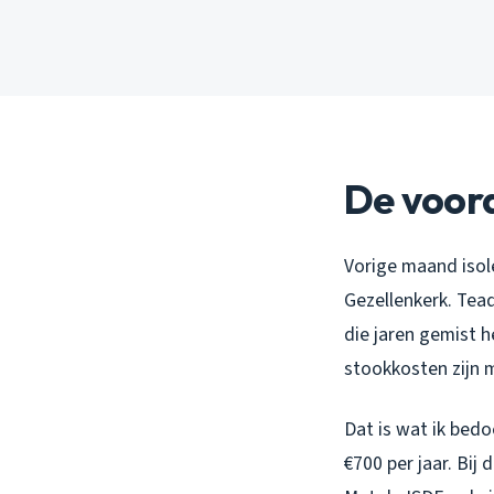
De voord
Vorige maand isole
Gezellenkerk. Tead
die jaren gemist h
stookkosten zijn 
Dat is wat ik bed
€700 per jaar. Bij 