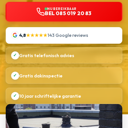
NU BEREIKBAAR
BEL 085 019 20 83
4,8
★★★★★
143 Google reviews
✓
Gratis telefonisch advies
✓
Gratis dakinspectie
✓
10 jaar schriftelijke garantie