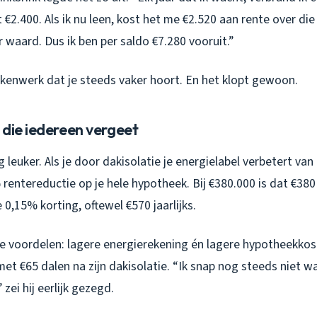
at €2.400. Als ik nu leen, kost het me €2.520 aan rente over die 
r waard. Dus ik ben per saldo €7.280 vooruit.”
ekenwerk dat je steeds vaker hoort. En het klopt gewoon.
 die iedereen vergeet
 leuker. Als je door dakisolatie je energielabel verbetert van
rentereductie op je hele hypotheek. Bij €380.000 is dat €380 
e 0,15% korting, oftewel €570 jaarlijks.
ee voordelen: lagere energierekening én lagere hypotheekkos
et €65 dalen na zijn dakisolatie. “Ik snap nog steeds niet 
 zei hij eerlijk gezegd.