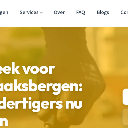
rgen
Services
Over
FAQ
Blogs
Co
eek voor
aaksbergen:
ertigers nu
en