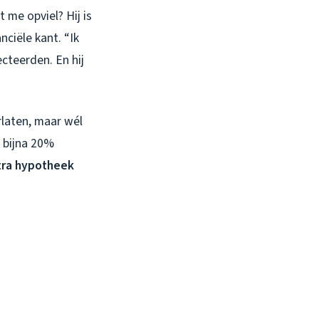
 me opviel? Hij is
nciële kant. “Ik
ecteerden. En hij
rlaten, maar wél
 bijna 20%
tra hypotheek