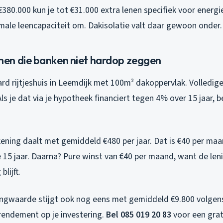
380.000 kun je tot €31.000 extra lenen specifiek voor energ
rmale leencapaciteit om. Dakisolatie valt daar gewoon onder.
n die banken niet hardop zeggen
d rijtjeshuis in Leemdijk met 100m² dakoppervlak. Volledige 
ls je dat via je hypotheek financiert tegen 4% over 15 jaar, b
ening daalt met gemiddeld €480 per jaar. Dat is €40 per maan
 15 jaar. Daarna? Pure winst van €40 per maand, want de leni
lijft.
ingwaarde stijgt ook nog eens met gemiddeld €9.800 volge
 rendement op je investering.
Bel 085 019 20 83
voor een grat