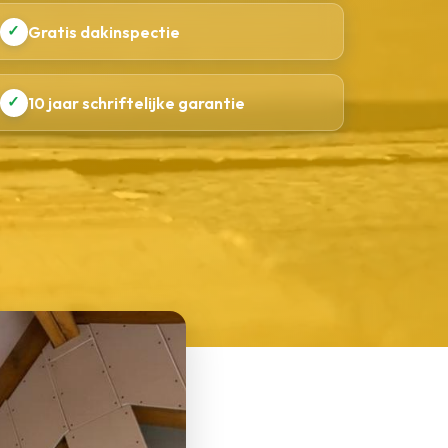
✓
Gratis dakinspectie
✓
10 jaar schriftelijke garantie