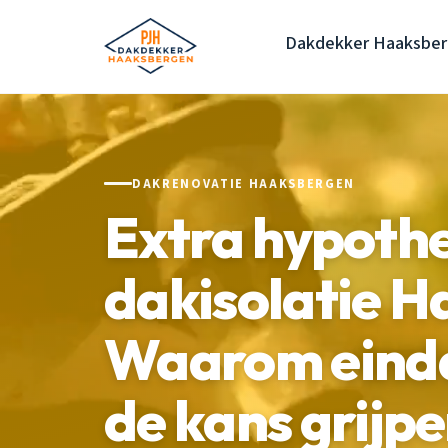
Dakdekker Haaksbe
DAKRENOVATIE HAAKSBERGEN
Extra hypoth
dakisolatie H
Waarom eindd
de kans grijp