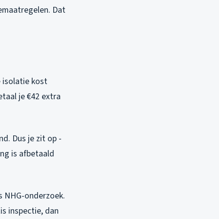
iemaatregelen. Dat
isolatie kost
etaal je €42 extra
d. Dus je zit op -
ng is afbetaald
ns NHG-onderzoek.
is inspectie, dan