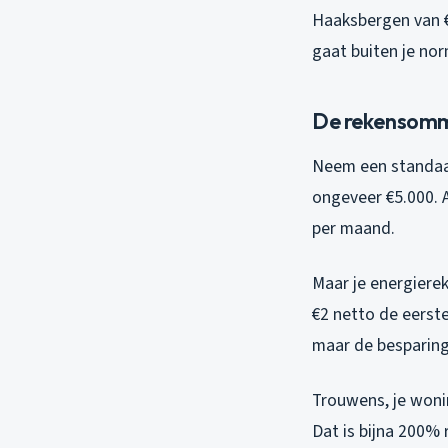
Haaksbergen van €
gaat buiten je no
De rekensomme
Neem een standaar
ongeveer €5.000. A
per maand.
Maar je energierek
€2 netto de eerste
maar de besparing b
Trouwens, je won
Dat is bijna 200%