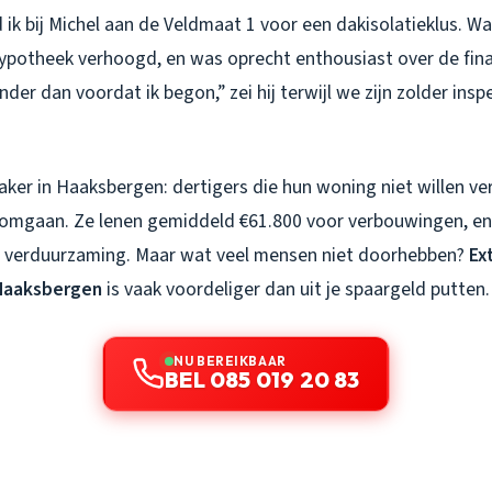
ik bij Michel aan de Veldmaat 1 voor een dakisolatieklus. Wat
 hypotheek verhoogd, en was oprecht enthousiast over de fina
nder dan voordat ik begon,” zei hij terwijl we zijn zolder insp
vaker in Haaksbergen: dertigers die hun woning niet willen ve
omgaan. Ze lenen gemiddeld €61.800 voor verbouwingen, en
r verduurzaming. Maar wat veel mensen niet doorhebben?
Ex
 Haaksbergen
is vaak voordeliger dan uit je spaargeld putten.
NU BEREIKBAAR
BEL 085 019 20 83