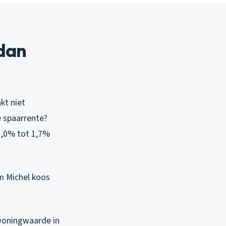
 dan
kt niet
Je spaarrente?
1,0% tot 1,7%
om Michel koos
woningwaarde in