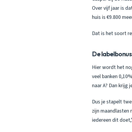
Over vijf jaar is d
huis is €9.800 mee
Dat is het soort r
De labelbonus
Hier wordt het nog
veel banken 0,10% 
naar A? Dan krijg j
Dus je stapelt tw
zijn maandlasten m
iedereen dit doet,”